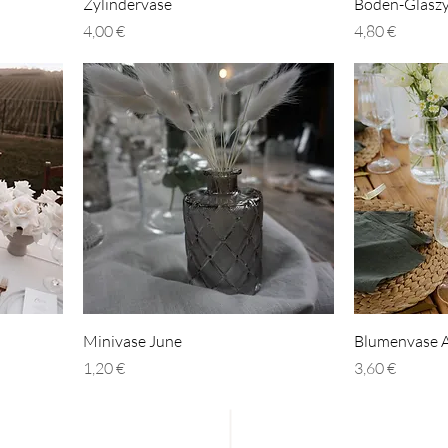
Schnellansicht
S
Zylindervase
Boden-Glaszy
Preis
Preis
4,00 €
4,80 €
Schnellansicht
S
Minivase June
Blumenvase 
Preis
Preis
1,20 €
3,60 €