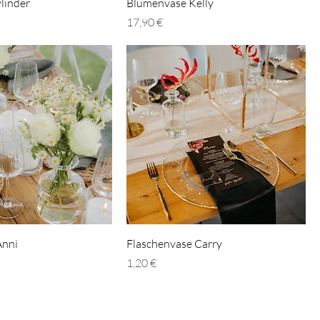
chnellansicht
Schnellansicht
linder
Blumenvase Kelly
Preis
17,90 €
chnellansicht
Schnellansicht
Anni
Flaschenvase Carry
Preis
1,20 €