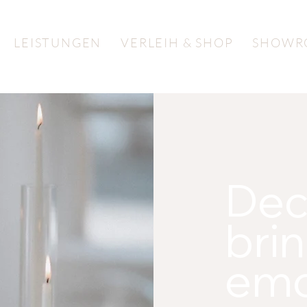
LEISTUNGEN
VERLEIH & SHOP
SHOWR
Dec
bri
emo