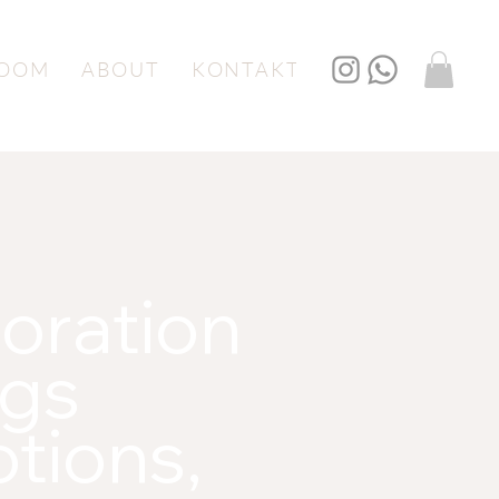
OOM
ABOUT
KONTAKT
oration
ngs
tions,