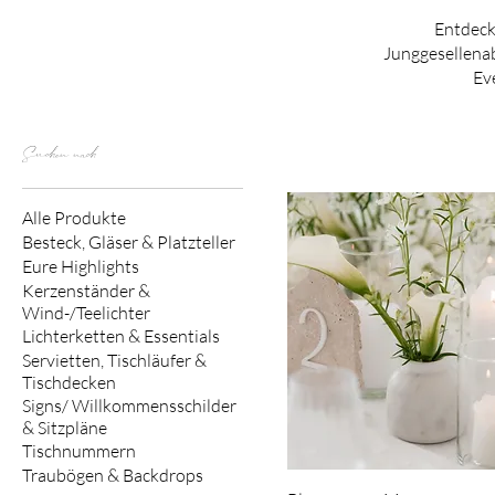
Entdeck
Junggesellenab
Ev
Suchen nach
Alle Produkte
Besteck, Gläser & Platzteller
Eure Highlights
Kerzenständer &
Wind-/Teelichter
Lichterketten & Essentials
Servietten, Tischläufer &
Tischdecken
Signs/ Willkommensschilder
& Sitzpläne
Tischnummern
Traubögen & Backdrops