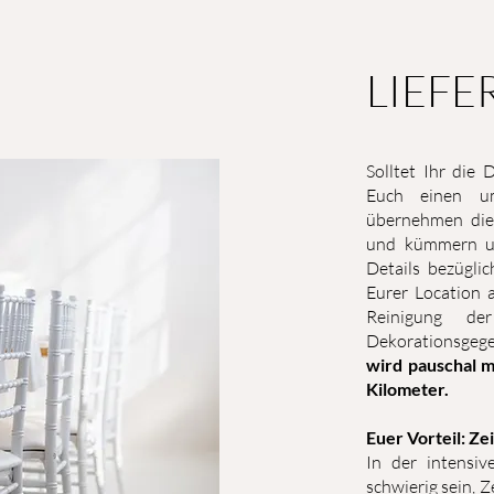
LIEF
Solltet Ihr die 
Euch einen um
übernehmen die 
und kümmern un
Details bezügli
Eurer Location 
Reinigung de
Dekorationsgeg
wird pauschal m
Kilometer.
Euer Vorteil: Ze
In der intensi
schwierig sein, 