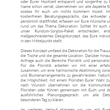
oder Eurer Hochzeit entspannt und sorgenfrei zu 
Name schon verrät, übernehmen wir alle Aspekte E
sodass Ihr euch um nichts kümmern müsst. I
kostenfreien Beratungsgesprächs, das entwede
persönlich stattfindet, erfassen wir Eure Wünsche u
rund um das Thema Dekoration. Solltet Ihr euch 
unser Rundum-Sorglos-Paket entscheiden, ers
maßgeschneidertes Designkonzept, das Eure indiv
in den Mittelpunkt stellt.
Dieses Konzept umfasst die Dekoration für die Trauu
die Tische und die gesamte Location. Darüber hinau
Anfrage auch die Bereiche Floristik und personalisi
Für die Floristik arbeiten wir mit einer erfah
zusammen, um eine harmonische Abstimmung zwis
und Blumenarrangements zu gewährleisten. Natürl
die Möglichkeit, mit einem Floristen Eurer Wahl zu
nach Wunsch übernehmen wir die Kommunikat
Floristen oder führen gemeinsam mit Euch und de
ausführliches Planungsgespräch, um alle Det
besonderen Tag zu klären.
Im weiteren Verlauf stimmen wir uns mit Eure