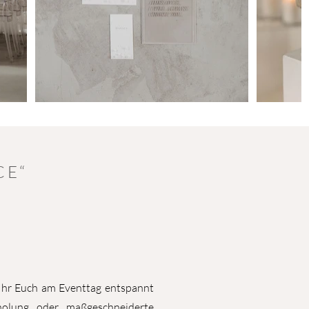
CE“
 Ihr Euch am Eventtag entspannt
holung oder maßgeschneiderte