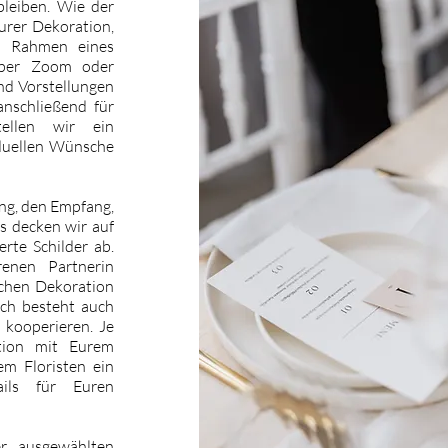
bleiben. Wie der
urer Dekoration,
m Rahmen eines
r per Zoom oder
nd Vorstellungen
anschließend für
tellen wir ein
iduellen Wünsche
ng, den Empfang,
s decken wir auf
erte Schilder ab.
renen Partnerin
chen Dekoration
ich besteht auch
 kooperieren. Je
ion mit Eurem
m Floristen ein
ails für Euren
r ausgewählten