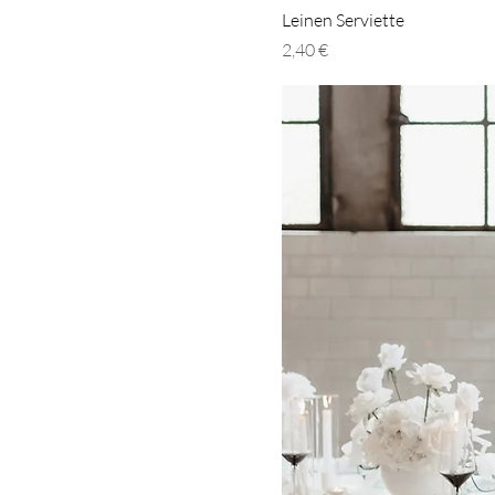
Leinen Serviette
Preis
2,40 €